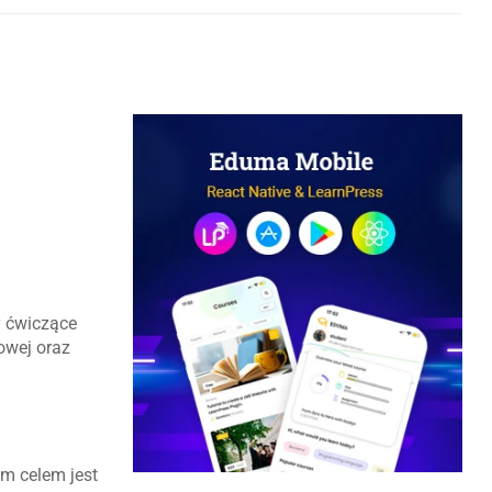
y ćwiczące
owej oraz
ym celem jest