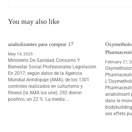
You may also like
anabolizantes para comprar 17
Oxymetholo
Pharmaceutic
May 14, 2025
Ministerio De Sanidad, Consumo Y
February 27, 
Bienestar Social Profesionales Legislación
Oxymetholo
En 2017, según datos de la Agencia
Pharmaceutic
Mundial Antidopaje (AMA), de los 1301
L’Oxymetho
controles realizados en culturismo y
Pharmaceutic
fitness (la AMA los une), 292 dieron
anabolisant p
positivo, un 22 %. La media …
dans le mond
bodybuilding
ses effets pu