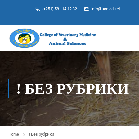
(+251) 58 114 12 32
info@uog.edu.et
! БЕЗ РУБРИКИ
Home
! Без рубрики