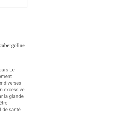
cabergoline
ours Le
tement
er diverses
on excessive
r la glande
être
l de santé