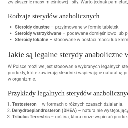
zwiększenie masy mięśniowej i siły. Warto jednak pamiętać
Rodzaje sterydów anabolicznych
Steroidy doustne
– przyjmowane w formie tabletek.
Steroidy wstrzykiwane
– podawane domięśniowo lub po
Steroidy lokalne
– stosowane w postaci maści lub kre
Jakie są legalne sterydy anaboliczne 
W Polsce możliwe jest stosowanie wybranych legalnych ster
produkty, które zawierają składniki wspierające naturalną 
w organizmie.
Przykłady legalnych sterydów anaboliczny
Testosteron
– w formach o różnych czasach działania.
Dehydroepiandrosteron (DHEA)
– naturalnie występując
Tribulus Terrestris
– roślina, która może wspierać produkc