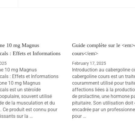
ne 10 mg Magnus
Guide complète sur le <em>
als : Effets et Informations
cours</em>
2025
February 17, 2025
ne 10 mg Magnus
Introduction au cabergoline c
als : Effets et Informations
cabergoline cours est un trai
lone 10 mg Magnus
couramment utilisé pour trait
als est un stéroïde
affections liées à la producti
opulaire, souvent utilisé
de prolactine, une hormone pa
e de la musculation et du
pituitaire. Son utilisation doit 
. Ce produit est connu pour
encadrée par un professionne
issants sur la …
pour …