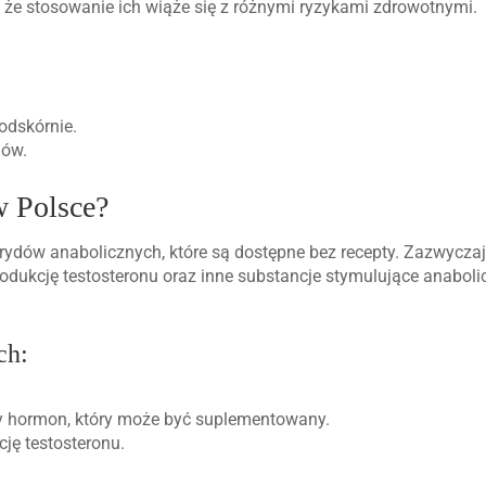
, że stosowanie ich wiąże się z różnymi ryzykami zdrowotnymi.
dskórnie.
mów.
w Polsce?
ydów anabolicznych, które są dostępne bez recepty. Zazwyczaj
produkcję testosteronu oraz inne substancje stymulujące anabol
ch:
y hormon, który może być suplementowany.
ję testosteronu.