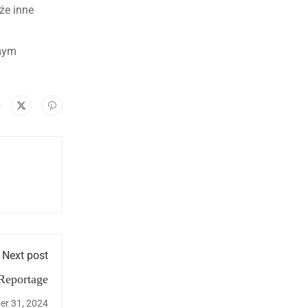
że inne
mym
Next post
 Reportage
r 31, 2024