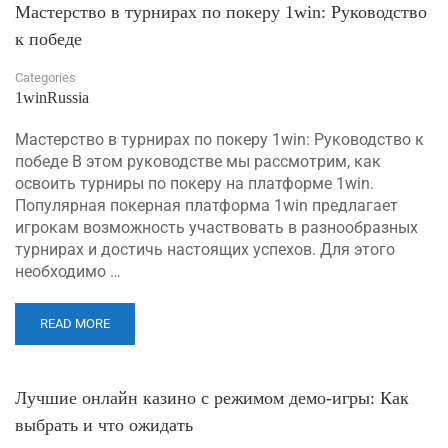
Мастерство в турнирах по покеру 1win: Руководство
к победе
Categories
1winRussia
Мастерство в турнирах по покеру 1win: Руководство к
победе В этом руководстве мы рассмотрим, как
освоить турниры по покеру на платформе 1win.
Популярная покерная платформа 1win предлагает
игрокам возможность участвовать в разнообразных
турнирах и достичь настоящих успехов. Для этого
необходимо …
READ MORE
Лучшие онлайн казино с режимом демо-игры: Как
выбрать и что ожидать