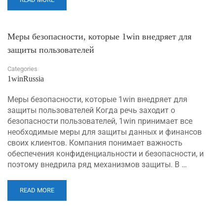
Меры безопасности, которые 1win внедряет для
защиты пользователей
Categories
1winRussia
Меры безопасности, которые 1win внедряет для
защиты пользователей Когда речь заходит о
безопасности пользователей, 1win принимает все
необходимые меры для защиты данных и финансов
своих клиентов. Компания понимает важность
обеспечения конфиденциальности и безопасности, и
поэтому внедрила ряд механизмов защиты. В …
READ MORE