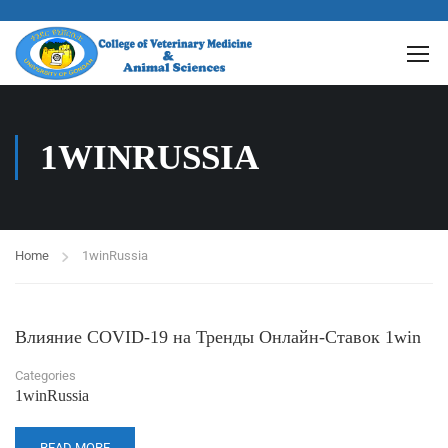
1WINRUSSIA
Home
1winRussia
Влияние COVID-19 на Тренды Онлайн-Ставок 1win
Categories
1winRussia
READ MORE