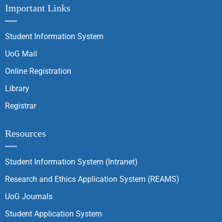
Important Links
Student Information System
UoG Mail
Online Registration
Library
Registrar
Resources
Student Information System (Intranet)
Research and Ethics Application System (REAMS)
UoG Journals
Student Application System